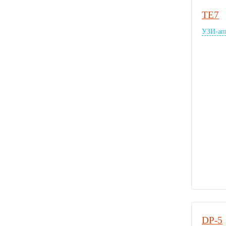
TE7
УЗИ-ап
DP-5