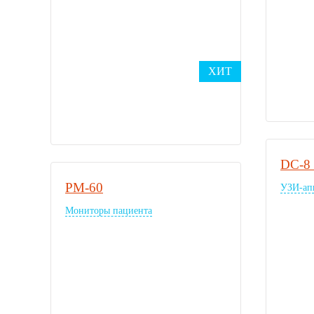
ХИТ
DC-8
PM-60
УЗИ-ап
Мониторы пациента