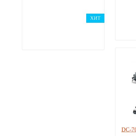
ХИТ
DC-7