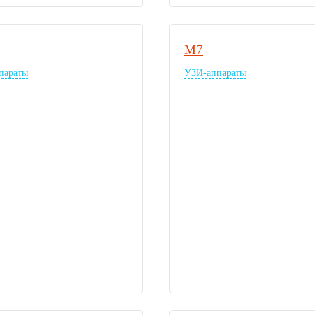
M7
параты
УЗИ-аппараты