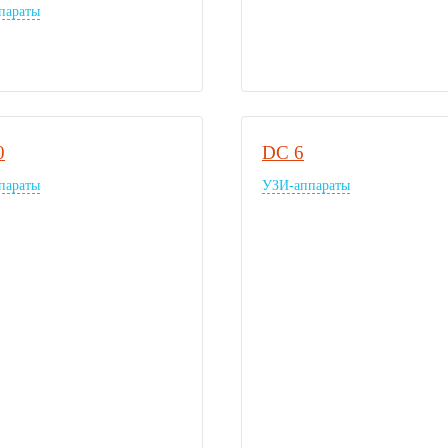
параты
0
DC 6
параты
УЗИ-аппараты