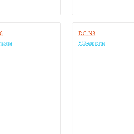
6
DC-N3
параты
УЗИ-аппараты