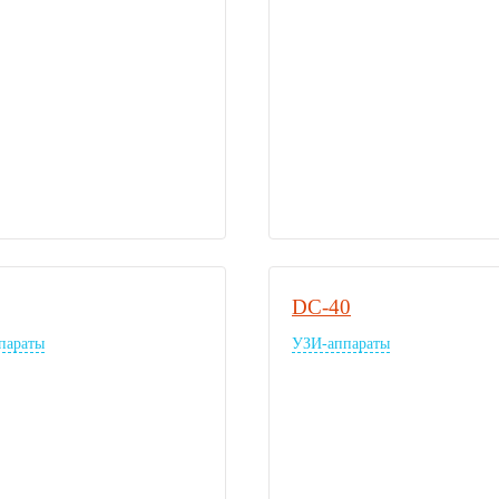
DC-40
параты
УЗИ-аппараты