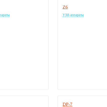
Z6
параты
УЗИ-аппараты
DP-7