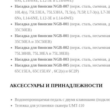
6Ns, L14-6NE, L12-3E и L14-6WE)
Насадка
для
биопсии
NGB-007
(нерж. сталь, съемная, д
10L4(s), 75L53EA, 75L53HA, 7L5(s), 7L5P, L7-3(s), L7-3E,
6Ns, L14-6NE, L12-3E и L14-6WE)
Насадка для биопсии NGB-001
(нерж. сталь, съемная,
35C50EB)
Насадка для биопсии NGB-001
(нерж. сталь, несъемна
35C50EA и 35C50EB)
Насадка для биопсии NGB-002
(нерж. сталь, несъемна
75L38HB, 75L38EA и 75L38EB)
Насадка для биопсии NGB-003
(нерж. сталь, съемная,
Насадка для биопсии NGB-005
(нерж. сталь, несъемна
65C15EA, 65C15EAV , 6C2(s) и 6C2P)
АКСЕССУАРЫ И ПРИНАДЛЕЖНОСТИ
Водонепроницаемая педаль с двумя клавишами (подкл
Тележка для установки сканера UMT-110