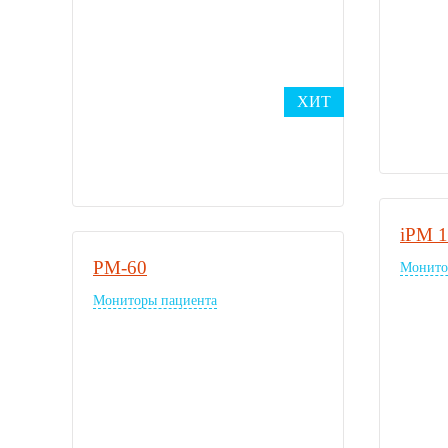
ХИТ
iPM 
PM-60
Монито
Мониторы пациента