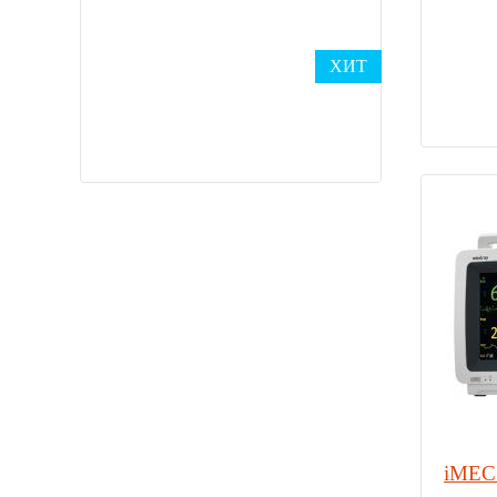
ХИТ
iMEC