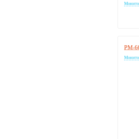
Монито
PM-6
Монито