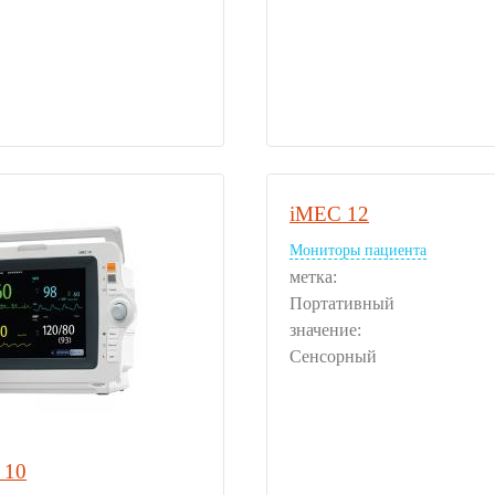
iMEC 12
Мониторы пациента
метка:
Портативный
значение:
Сенсорный
 10