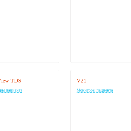
View TDS
V21
ры пациента
Мониторы пациента