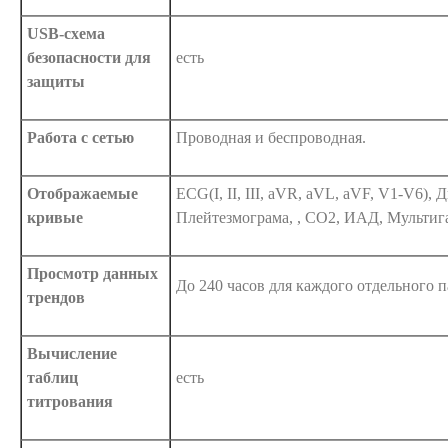
USB-схема
безопасности для
есть
защиты
Работа с сетью
Проводная и беспроводная.
Отображаемые
ECG(I, II, III, aVR, aVL, aVF, V1-V6), 
кривые
Плейтезмограма, , CO2, ИАД, Мультиг
Просмотр данных
До 240 часов для каждого отдельного 
трендов
Вычисление
таблиц
есть
титрования