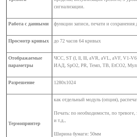
сигнализации.
Работа с данными
функции записи, печати и сохранения 
Просмотр кривых
до 72 часов 64 кривых
Отображаемые
ЧСС, ST (l, ll, lll, aVR, aVL, aVF, V1
параметры
ИАД, SpO2, PR, Темп, TB, EtCO2, Мул
Разрешение
1280х1024
как отдельный модуль (опция), распеча
Печать: по необходимости, по тревоге
и т.д.,
Термопринтер
Ширина бумаги: 50мм