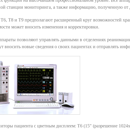
х функций на высочайшем профессиональном уровне. Все аппар
ной станции мониторинга, а также информацию, полученную от
T6, T8 и T9 предполагают расширенный круг возможностей хра
ости может вносить изменения и корректировки.
параты позволяют управлять данными в отделениях реанимации
ут вносить новые сведения о своих пациентах и отправлять ин
иторы пациента с цветным дисплеем: T6 (15" (разрешение 1024x7