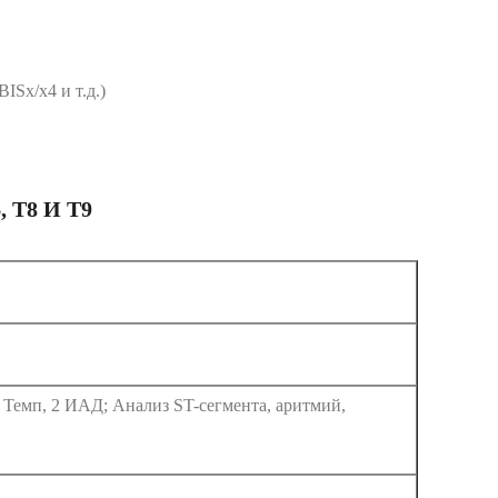
Sx/x4 и т.д.)
T8 И T9
 Темп, 2 ИАД; Анализ ST-сегмента, аритмий,