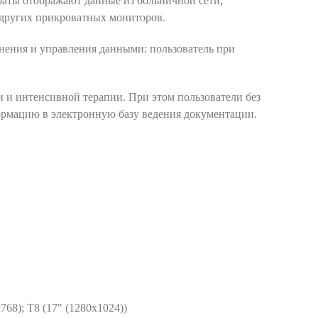
аты отображают данные из больничной сети,
 других прикроватных мониторов.
нения и управления данными: пользователь при
 и интенсивной терапии. При этом пользователи без
формацию в электронную базу ведения документации.
68); T8 (17" (1280х1024))