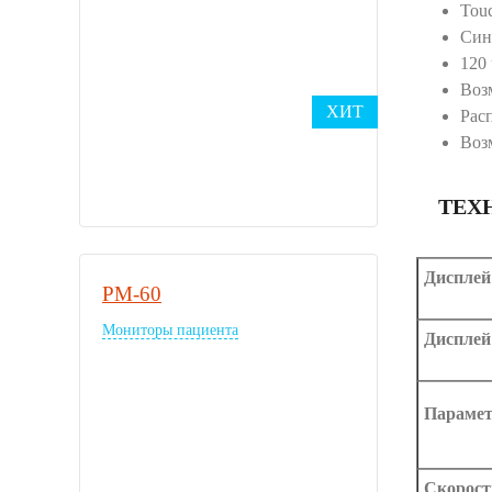
Touc
Син
120
Воз
ХИТ
Рас
Воз
ТЕХ
Дисплей
PM-60
Мониторы пациента
Дисплей
Параме
Скорост