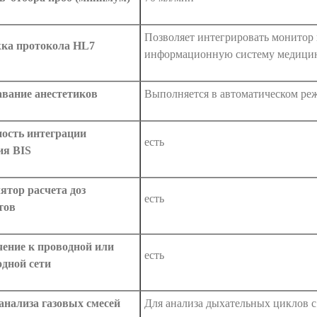
Позволяет интегрировать монитор
ка протокола HL7
информационную систему медицин
авание анестетиков
Выполняется в автоматическом ре
ость интеграции
есть
ия BIS
ятор расчета доз
есть
тов
ение к проводной или
есть
одной сети
анализа газовых смесей
Для анализа дыхательных циклов с