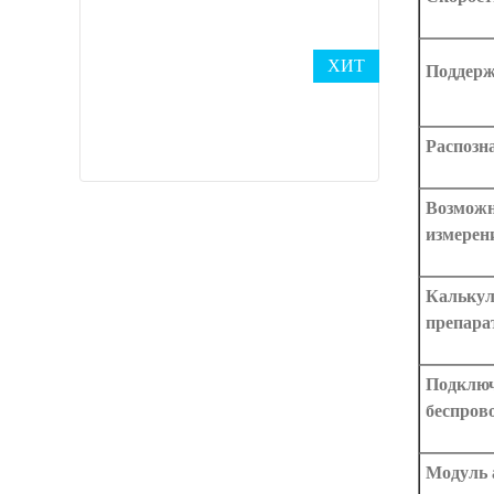
ХИТ
Поддерж
Распозн
Возможн
измерен
Калькул
препара
Подключ
беспров
Модуль 