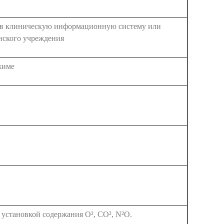
 в клиническую информационную систему или
ского учреждения
жиме
 установкой содержания O², CO², N²O.