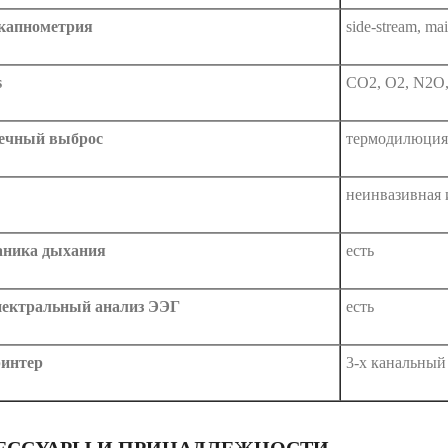
капнометрия
side-stream, ma
s
CO2, O2, N2O,
ечный выброс
термодилюция
неинвазивная 
ника дыхания
есть
пектральный анализ ЭЭГ
есть
интер
3-х канальный
ЕССУАРЫ И ПРИНАДЛЕЖНОСТИ