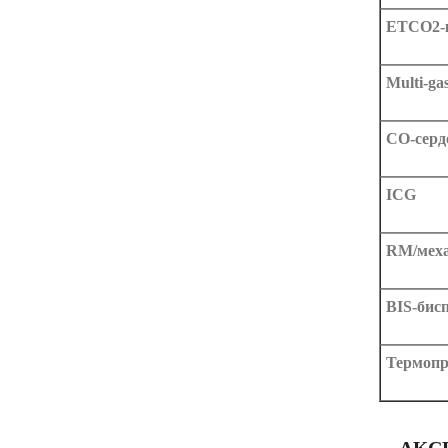
ETCO2-
Multi-ga
CO-серд
ICG
RM/меха
BIS-бис
Термопр
АКС