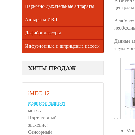
жизненны
Наркозно-дыхательные аппараты
централь
Аппараты ИВЛ
BeneView 
необходим
Дефибрилляторы
Данные ап
Инфузионные и шприцевые насосы
труда мог
ХИТЫ ПРОДАЖ
iMEC 12
Мониторы пациента
метка:
Портативный
значение:
Мон
Сенсорный