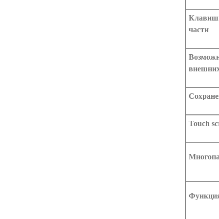
Клавиши
части
Возможн
внешних
Сохране
Touch sc
Многопа
Функция