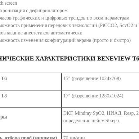
h screen
хронизация с дефибриллятором
 часов графических и цифровых трендов по всем параметрам
можность применения передовых технологий (PiCCO2, ScvO2 и BI
познавание анестетиков автоматически
можность изменения конфигураций экрана (просто и быстро)
НИЧЕСКИЕ ХАРАКТЕРИСТИКИ BENEVIEW T6, 
 T6
15" (разрешение 1024x768)
 Т8
17" (разрешение 1280х1024)
ЭКГ, Mindray SpO2, НИАД, Resp, 2
тры
определение пейсмейкера.
ь отбора проб (минимум)
70 мл/мин