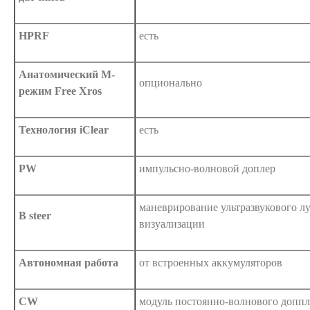
HPRF
есть
Анатомический М-
опционально
режим Free Xros
Технология iClear
есть
PW
импульсно-волновой доплер
маневрирование ультразвукового л
B steer
визуализации
Автономная работа
от встроенных аккумуляторов
CW
модуль постоянно-волнового доппл