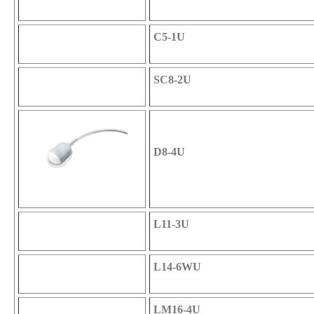
C5-1U
SC8-2U
D8-4U
L11-3U
L14-6WU
LM16-4U