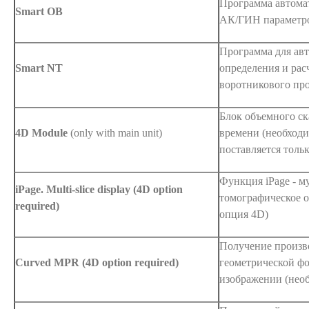
Программа автома
Smart OB
АК/ГИН параметр
Программа для ав
Smart NT
определения и ра
воротникового про
Блок объемного ск
4D Module
(only with main unit)
времени (необходи
поставляется толь
Функция iPage - м
iPage. Multi-slice display (4D option
томографическое 
required)
опция 4D)
Получение произв
Curved MPR (4D option required)
геометрической ф
изображении (нео