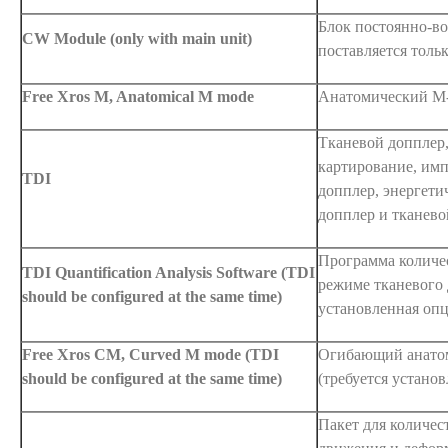
Блок постоянно-во
CW Module (only with main unit)
поставляется толь
Free Xros M, Anatomical M mode
Анатомический М-р
Тканевой допплер,
картирование, им
TDI
допплер, энергети
допплер и тканев
Программа количес
TDI Quantification Analysis Software (TDI
режиме тканевого 
should be configured at the same time)
установленная опц
Free Xros CM, Curved M mode (TDI
Огибающий анато
should be configured at the same time)
(требуется устано
Пакет для количес