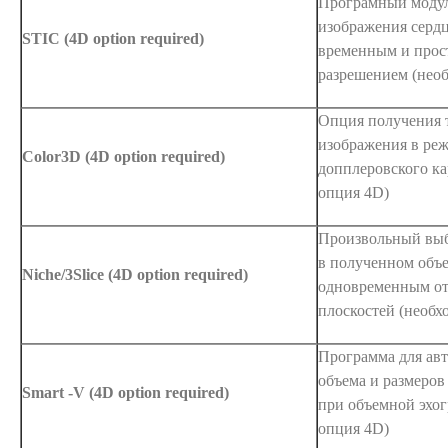
Програмный модул
изображения сердц
STIC (4D option required)
временным и прос
разрешением (нео
Опция получения 
изображения в ре
Color3D (4D option required)
допплеровского ка
опция 4D)
Произвольный выб
в полученном объ
Niche/3Slice (4D option required)
одновременным от
плоскостей (необх
Программа для авт
объема и размеров
Smart -V (4D option required)
при объемной эхо
опция 4D)