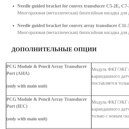
Needle guided bracket for convex transducer C5-2E, C7-3E
Многоразовая (металлическая) биопсийная насадка для 
Needle guided bracket for convex array transducer C11-3E
Многоразовая (металлическая) биопсийная насадка для 
ДОПОЛНИТЕЛЬНЫЕ ОПЦИИ
PCG Module & Pencil Array Transducer
Модуль ФКГ/ЭКГ и
Port (AHA)
карандашного дат
поставляется толь
(only with main unit)
PCG Module & Pencil Array Transducer
Модуль ФКГ/ЭКГ и
Port (IEC)
карандашного датч
только с новым ск
(only with main unit)