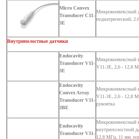
Micro Convex
Микроконвексный д
Transducer C11-
педиатрический, 2.6
3E
Внутриполостные датчики
Endocavity
Микроконвексный в
Transducer V11-
V11-3E, 2,6 - 12,8 
3E
Endocavity
Микроконвексный в
Convex Array
V11-3E, 2,6 - 12,8 
Transducer V11-
рукоятка
3BE
Микроконвексный 
Endocavity
внутриполостной да
Transducer V11-
12,8 МГц, 11 мм, из