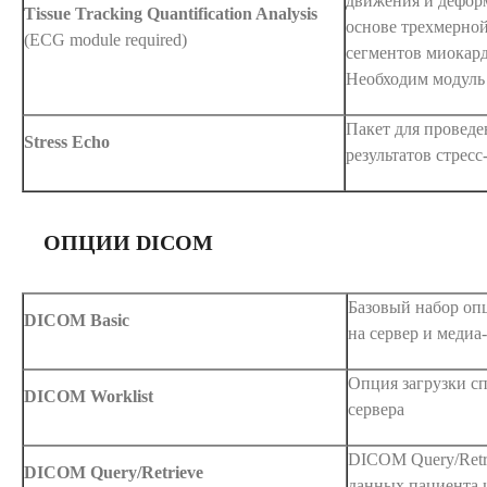
движения и дефор
Tissue Tracking Quantification Analysis
основе трехмерно
(ECG module required)
сегментов миокард
Необходим модул
Пакет для проведе
Stress Echo
результатов стрес
ОПЦИИ DICOM
Базовый набор оп
DICOM Basic
на сервер и медиа
Опция загрузки с
DICOM Worklist
сервера
DICOM Query/Retri
DICOM Query/Retrieve
данных пациента 