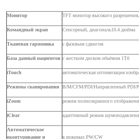
Монитор
TFT монитор высокого разрешения,
Командный экран
Сенсорный, диагональ10.4 дюйма
Тканевая гармоника
с фазовым сдвигом
База данный пациентов
с жестким диском объёмом 1Тб
iTouch
автоматическая оптимизация изоб
Режимы сканирования
B/M/CFM/PDI/Направленный PDI/
iZoom
режим полноэкранного отображен
iClear
адаптивный режим шумоподавлени
Автоматическое
оконтуривание и
в режимах PW/CW