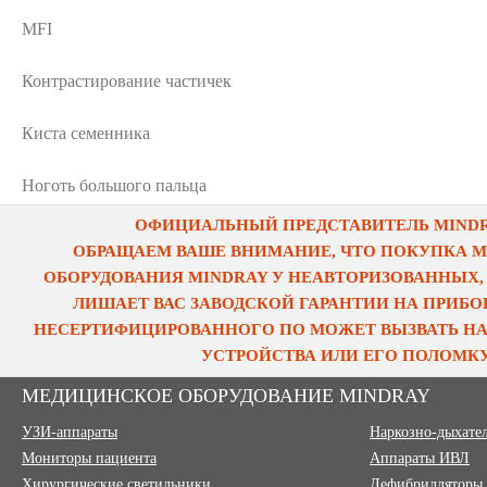
MFI
Контрастирование частичек
Киста семенника
Ноготь большого пальца
ОФИЦИАЛЬНЫЙ ПРЕДСТАВИТЕЛЬ MINDRA
ОБРАЩАЕМ ВАШЕ ВНИМАНИЕ, ЧТО ПОКУПКА 
ОБОРУДОВАНИЯ MINDRAY У НЕАВТОРИЗОВАННЫХ,
ЛИШАЕТ ВАС ЗАВОДСКОЙ ГАРАНТИИ НА ПРИБОР
НЕСЕРТИФИЦИРОВАННОГО ПО МОЖЕТ ВЫЗВАТЬ НА
УСТРОЙСТВА ИЛИ ЕГО ПОЛОМКУ
МЕДИЦИНСКОЕ ОБОРУДОВАНИЕ MINDRAY
УЗИ-аппараты
Наркозно-дыхате
Мониторы пациента
Аппараты ИВЛ
Хирургические светильники
Дефибрилляторы