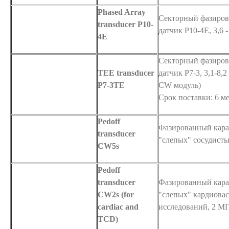
Phased Array
Секторный фазиро
transducer P10-
датчик P10-4E, 3,6 -
4E
Секторный фазиро
TEE transducer
датчик P7-3, 3,1-8,
P7-3TE
CW модуль)
Срок поставки: 6 ме
Pedoff
Фазированный кара
transducer
"слепых" сосудисты
CW5s
Pedoff
transducer
Фазированный кара
CW2s (for
"слепых" кардиова
cardiac and
исследований, 2 М
TCD)