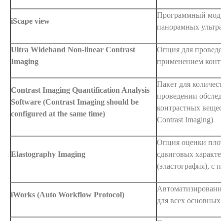
Программный моду
iScape view
панорамных ультр
Ultra Wideband Non-linear Contrast
Опция для проведе
Imaging
применением конт
Пакет для количес
Contrast Imaging Quantification Analysis
проведении обсле
Software (Contrast Imaging should be
контрастных веще
configured at the same time)
Contrast Imaging)
Опция оценки плот
Elastography Imaging
сдвиговых характ
(эластография), с
Автоматизированн
iWorks (Auto Workflow Protocol)
для всех основных