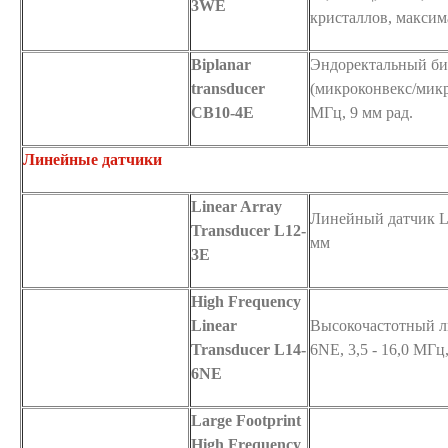
3WE
кристаллов, максим
Biplanar
Эндоректальный би
transducer
(микроконвекс/микр
CB10-4E
МГц, 9 мм рад.
Линейные датчики
Linear Array
Линейный датчик L1
Transducer L12-
мм
3E
High Frequency
Linear
Высокочастотный л
Transducer L14-
6NE, 3,5 - 16,0 МГц
6NE
Large Footprint
High Frequency