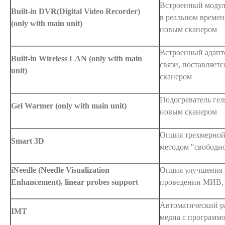
Встроенный модуль
Built-in DVR(Digital Video Recorder)
в реальном времени
(only with main unit)
новым сканером
Встроенный адапт
Built-in Wireless LAN (only with main
связи, поставляетс
unit)
сканером
Подогреватель геля
Gel Warmer (only with main unit)
новым сканером
Опция трехмерной
Smart 3D
методом "свободн
iNeedle (Needle Visualization
Опция улучшения 
Enhancement), linear probes support
проведении МИВ, 
Автоматический р
IMT
медиа с программо