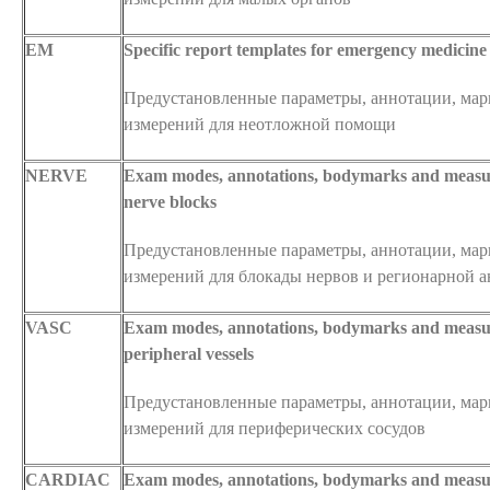
EM
Specific report templates for emergency medicine
Предустановленные параметры, аннотации, ма
измерений для неотложной помощи
NERVE
Exam modes, annotations, bodymarks and measu
nerve blocks
Предустановленные параметры, аннотации, ма
измерений для блокады нервов и регионарной а
VASC
Exam modes, annotations, bodymarks and measu
peripheral vessels
Предустановленные параметры, аннотации, ма
измерений для периферических сосудов
CARDIAC
Exam modes, annotations, bodymarks and measu