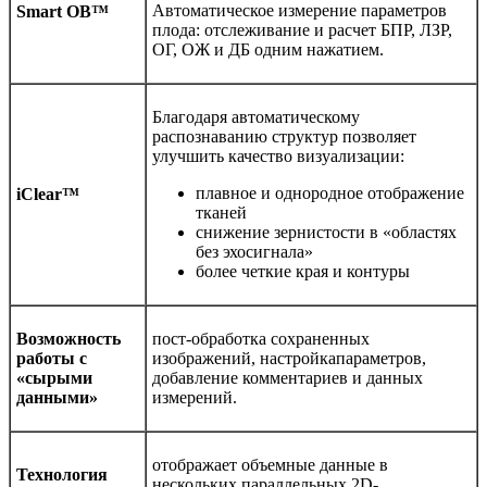
Автоматическое измерение параметров
Smart OB™
плода: отслеживание и расчет БПР, ЛЗР,
ОГ, ОЖ и ДБ одним нажатием.
Благодаря автоматическому
распознаванию структур позволяет
улучшить качество визуализации:
плавное и однородное отображение
iClear™
тканей
снижение зернистости в «областях
без эхосигнала»
более четкие края и контуры
Возможность
пост-обработка сохраненных
работы с
изображений, настройкапараметров,
«сырыми
добавление комментариев и данных
данными»
измерений.
отображает объемные данные в
Технология
нескольких параллельных 2D-