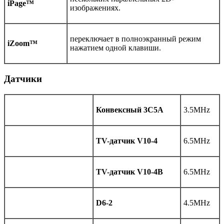
iPage™
изображениях.
переключает в полноэкранный режим
iZoom™
нажатием одной клавиши.
Датчики
Конвексный 3C5A
3.5MHz
TV-датчик V10-4
6.5MHz
TV-датчик V10-4B
6.5MHz
D6-2
4.5MHz