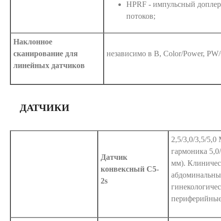
HPRF - импульсный доплер
потоков;
Наклонное
сканирование для
независимо в B, Color/Power, P
линейных датчиков
ДАТЧИКИ
2,5/3,0/3,5/5,0
гармоника 5,0
Датчик
мм). Клиничес
конвексный C5-
абдоминальны
2s
гинекологичес
периферийные