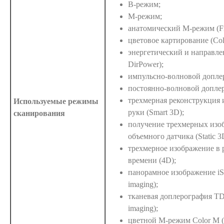
B-режим;
M-режим;
анатомический М-режим (Fr
цветовое картирование (Col
энергетический и направле
DirPower);
импульсно-волновой допле
постоянно-волновой допле
трехмерная реконструкция
Используемые режимы
руки (Smart 3D);
сканирования
получение трехмерных изо
объемного датчика (Static 3
трехмерное изображение в 
времени (4D);
панорамное изображение iS
imaging);
тканевая доплерография TDI
imaging);
цветной М-режим Color M 