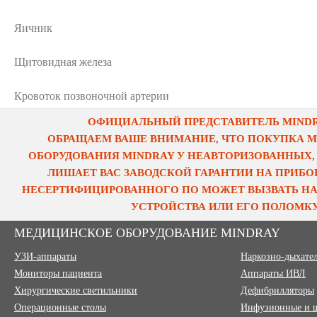
Яичник
Щитовидная железа
Кровоток позвоночной артерии
ОФИЦИАЛЬНЫЙ ПРЕДСТАВИТЕЛЬ MINDRA
ОБРАЩАЕМ ВАШЕ ВНИМАНИЕ, ЧТО ПОКУПКА 
ОБОРУДОВАНИЯ MINDRAY У НЕАВТОРИЗОВАННЫХ,
ЛИШАЕТ ВАС ЗАВОДСКОЙ ГАРАНТИИ НА ПРИБОР
НЕСЕРТИФИЦИРОВАННОГО ПО МОЖЕТ ВЫЗВАТЬ НА
УСТРОЙСТВА ИЛИ ЕГО ПОЛОМКУ
МЕДИЦИНСКОЕ ОБОРУДОВАНИЕ MINDRAY
УЗИ-аппараты
Наркозно-дыхате
Мониторы пациента
Аппараты ИВЛ
Хирургические светильники
Дефибрилляторы
Операционные столы
Инфузионные и 