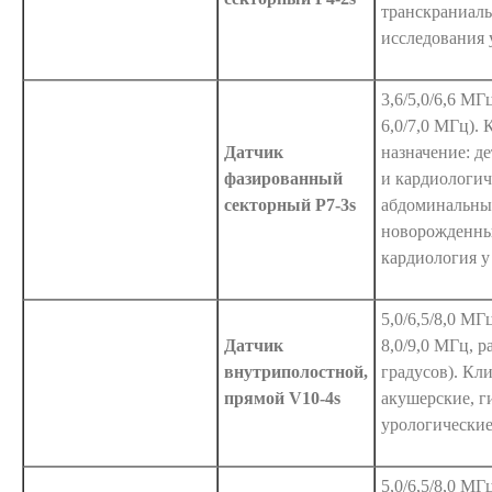
транскраниал
исследования 
3,6/5,0/6,6 МГ
6,0/7,0 МГц).
Датчик
назначение: д
фазированный
и кардиологич
секторный P7-3s
абдоминальны
новорожденны
кардиология 
5,0/6,5/8,0 МГ
Датчик
8,0/9,0 МГц, р
внутриполостной,
градусов). Кл
прямой V10-4s
акушерские, г
урологические
5,0/6,5/8,0 МГ