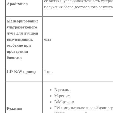
областях и увеличивая точность ультра
Apodization
получения более достоверного результа
Маневрирование
ультразвукового
луча для лучшей
визуализации,
есть
особенно при
проведении
биопсии
CD-R/W привод
1 шт.
B-режим
М-режим
B/M-режим
PW импульсно-волновой доппле
Режимы