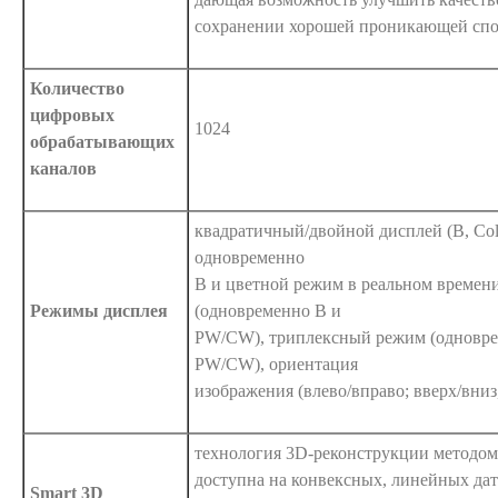
сохранении хорошей проникающей спо
Количество
цифровых
1024
обрабатывающих
каналов
квадратичный/двойной дисплей (B, Colo
одновременно
В и цветной режим в реальном времен
Режимы дисплея
(одновременно В и
PW/CW), триплексный режим (одноврем
PW/CW), ориентация
изображения (влево/вправо; вверх/вниз,
технология 3D-реконструкции методом
доступна на конвексных, линейных дат
Smart 3D