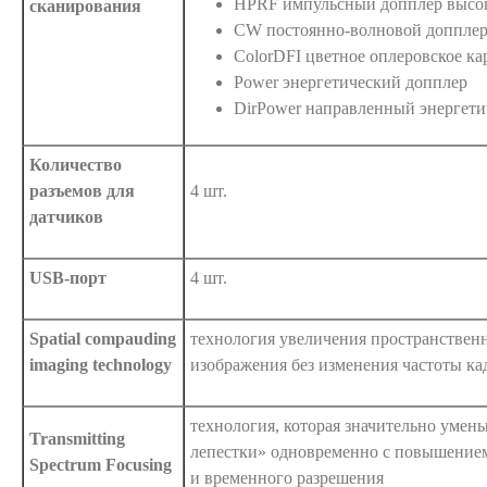
HPRF импульсный допплер высок
сканирования
CW постоянно-волновой допплер
ColorDFI цветное оплеровское к
Power энергетический допплер
DirPower направленный энергети
Количество
разъемов для
4 шт.
датчиков
USB-порт
4 шт.
Spatial compauding
технология увеличения пространствен
imaging technology
изображения без изменения частоты ка
технология, которая значительно умен
Transmitting
лепестки» одновременно с повышение
Spectrum Focusing
и временного разрешения