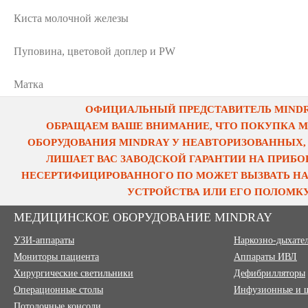
Киста молочной железы
Пуповина, цветовой доплер и PW
Матка
ОФИЦИАЛЬНЫЙ ПРЕДСТАВИТЕЛЬ MINDRA
ОБРАЩАЕМ ВАШЕ ВНИМАНИЕ, ЧТО ПОКУПКА 
ОБОРУДОВАНИЯ MINDRAY У НЕАВТОРИЗОВАННЫХ,
ЛИШАЕТ ВАС ЗАВОДСКОЙ ГАРАНТИИ НА ПРИБОР
НЕСЕРТИФИЦИРОВАННОГО ПО МОЖЕТ ВЫЗВАТЬ НА
УСТРОЙСТВА ИЛИ ЕГО ПОЛОМКУ
МЕДИЦИНСКОЕ ОБОРУДОВАНИЕ MINDRAY
УЗИ-аппараты
Наркозно-дыхате
Мониторы пациента
Аппараты ИВЛ
Хирургические светильники
Дефибрилляторы
Операционные столы
Инфузионные и 
Потолочные консоли