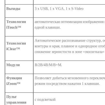
Выходы
3 x USB, 1 x VGA, 1 x S-Video
Технология
автоматическая оптимизация изображения
iTouch™
одной клавиши.
Автоматическое распознавание структур, о
Технология
контуры и края, плавное и однородное ото
iClear™
снижение зернистости в зоне «эхосигнала»
Модули
B/2B/4B/M/B+M.
Функция
Позволяет добиться мгновенного переклю
iZoom™
режим посредством нажатия 1 клавиши.
Пульт
с подсветкой
управления