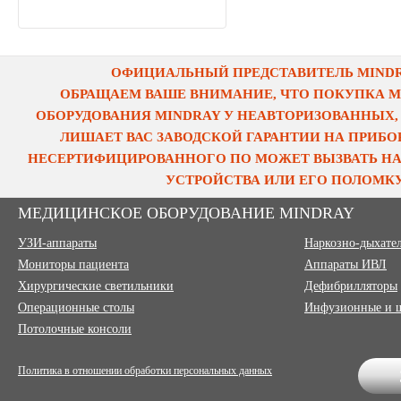
ОФИЦИАЛЬНЫЙ ПРЕДСТАВИТЕЛЬ MINDRA
ОБРАЩАЕМ ВАШЕ ВНИМАНИЕ, ЧТО ПОКУПКА 
ОБОРУДОВАНИЯ MINDRAY У НЕАВТОРИЗОВАННЫХ,
ЛИШАЕТ ВАС ЗАВОДСКОЙ ГАРАНТИИ НА ПРИБОР
НЕСЕРТИФИЦИРОВАННОГО ПО МОЖЕТ ВЫЗВАТЬ НА
УСТРОЙСТВА ИЛИ ЕГО ПОЛОМКУ
МЕДИЦИНСКОЕ ОБОРУДОВАНИЕ MINDRAY
УЗИ-аппараты
Наркозно-дыхате
Мониторы пациента
Аппараты ИВЛ
Хирургические светильники
Дефибрилляторы
Операционные столы
Инфузионные и 
Потолочные консоли
Политика в отношении обработки персональных данных