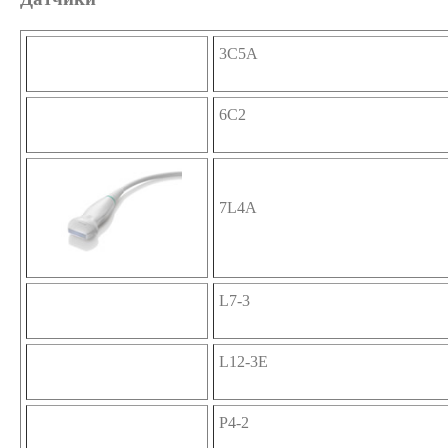
3C5A
6C2
7L4A
L7-3
L12-3E
P4-2