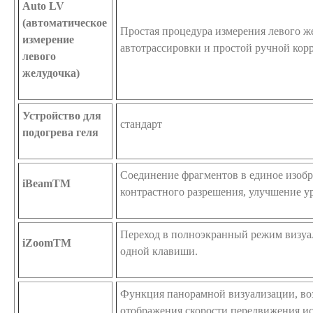
Auto LV
(автоматическое
Простая процедура измерения левого ж
измерение
автотрассировки и простой ручной кор
левого
желудочка)
Устройство для
стандарт
подогрева геля
Соединение фрагментов в единое изоб
iBeamTM
контрастного разрешения, улучшение у
Переход в полноэкранный режим визуа
iZoomTM
одной клавиши.
Функция панорамной визуализации, в
отображения скорости передвижения ис