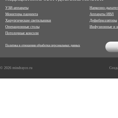
УЗИ-аппараты
Наркозно-дыхате
Мониторы пациента
Аппараты ИВЛ
Хирургические светильники
Дефибрилляторы
Операционные столы
Инфузионные и 
Потолочные консоли
Политика в отношении обработки персональных данных
© 2026 mindrayco.ru
Созд