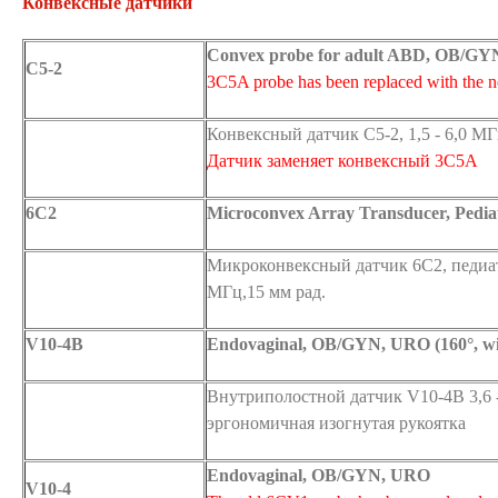
Конвексные датчики
Convex probe for adult ABD, OB/GYN
C5-2
3C5A probe has been replaced with the 
Конвексный датчик С5-2, 1,5 - 6,0 МГ
Датчик заменяет конвексный 3C5A
6C2
Microconvex Array Transducer, Pedia
Микроконвексный датчик 6C2, педиатр
МГц,15 мм рад.
V10-4B
Endovaginal, OB/GYN, URO (160°, wi
Внутриполостной датчик V10-4B 3,6 -
эргономичная изогнутая рукоятка
Endovaginal, OB/GYN, URO
V10-4