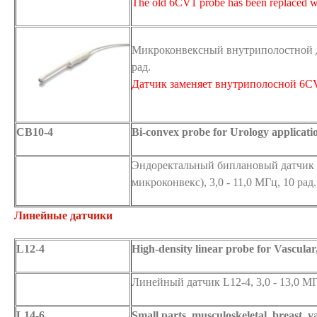
The old 6CV1 probe has been replaced w
Микроконвексный внутриполостной да
рад.
Датчик заменяет внутриполосной 6C
CB10-4
Bi-convex probe for Urology applicati
Эндоректальный биплановый датчик 
микроконвекс), 3,0 - 11,0 МГц, 10 рад.
Линейные датчики
L12-4
High-density linear probe for Vascula
Линейный датчик L12-4, 3,0 - 13,0 М
L14-6
Small parts, musculoskeletal, breast, v