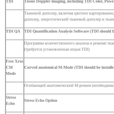
TDI
Tissue Doppler imaging, including TDI Color, Po
Тканевой допплер, включая цветное картирование
допплер, энергетический тканевой допплер и тка
TDI QA
TDI Quantification Analysis Software (TDI should be
Программа количественного анализа в режиме тка
(требуется установленная опция TDI)
Free Xros
CM
Curved anatomical M-Mode (TDI should be installe
Mode
Огибающий анатомический М-режим (необходима 
Stress
Stress Echo Option
Echo