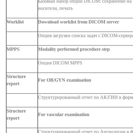
Базовый набор опций DICOM: сохранение на 
носители, печать
Worklist
Download worklist from DICOM server
Опция загрузки списка задач с DICOM-сервер
MPPS
Modality performed procedure step
Опция DICOM MPPS
Structure
For OB/GYN examination
report
Структурированный отчет по АК/ГИН в фор
Structure
For vascular examination
report
Структурированный отчет по Ангиологии в