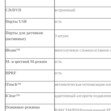
CD/DVD
встроенный
Порты USB
есть
Порты для датчиков
3 штуки
(активные)
iBeam™
многолучевое сложносоставное 
М- и цветной М-режим
есть
HPRF
есть
iTouch™
автоматическая оптимизация из
iClear™
адаптивный алгоритм подавлени
Основные режимы
B/M/CFM/PDI/Направленный P