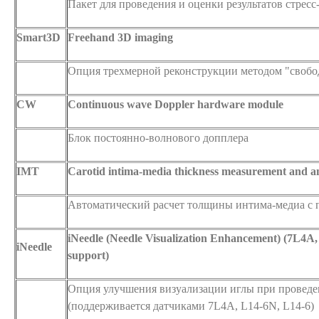
Пакет для проведения и оценки результатов стрес
Smart3D
Freehand 3D imaging
Опция трехмерной реконструкции методом "свобо
CW
Continuous wave Doppler hardware module
Блок постоянно-волнового допплера
IMT
Carotid intima-media thickness measurement and an
Автоматический расчет толщины интима-медиа с 
iNeedle (Needle Visualization Enhancement) (7L4A
iNeedle
support)
Опция улучшения визуализации иглы при провед
(поддерживается датчиками 7L4A, L14-6N, L14-6)