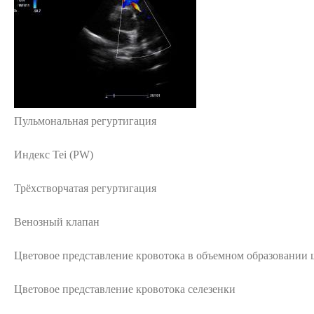
Пульмональная регуртигация
Индекс Tei (PW)
Трёхстворчатая регуртигация
Венозный клапан
Цветовое представление кровотока в объемном образовании
Цветовое представление кровотока селезенки