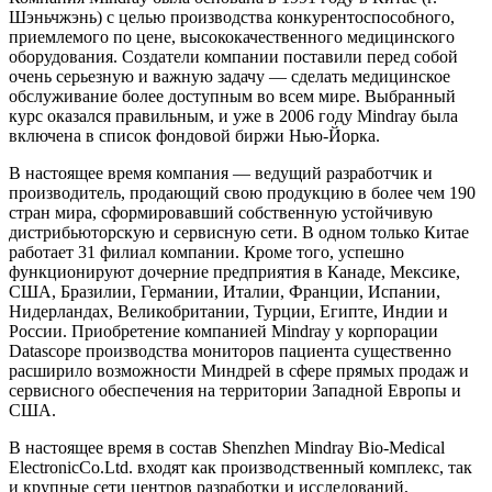
Шэньчжэнь) с целью производства конкурентоспособного,
приемлемого по цене, высококачественного медицинского
оборудования. Создатели компании поставили перед собой
очень серьезную и важную задачу — сделать медицинское
обслуживание более доступным во всем мире. Выбранный
курс оказался правильным, и уже в 2006 году Mindray была
включена в список фондовой биржи Нью-Йорка.
В настоящее время компания — ведущий разработчик и
производитель, продающий свою продукцию в более чем 190
стран мира, сформировавший собственную устойчивую
дистрибьюторскую и сервисную сети. В одном только Китае
работает 31 филиал компании. Кроме того, успешно
функционируют дочерние предприятия в Канаде, Мексике,
США, Бразилии, Германии, Италии, Франции, Испании,
Нидерландах, Великобритании, Турции, Египте, Индии и
России. Приобретение компанией Mindray у корпорации
Datascope производства мониторов пациента существенно
расширило возможности Миндрей в сфере прямых продаж и
сервисного обеспечения на территории Западной Европы и
США.
В настоящее время в состав Shenzhen Mindray Bio-Medical
ElectronicCo.Ltd. входят как производственный комплекс, так
и крупные сети центров разработки и исследований,