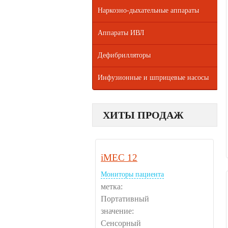
Наркозно-дыхательные аппараты
Аппараты ИВЛ
Дефибрилляторы
Инфузионные и шприцевые насосы
ХИТЫ ПРОДАЖ
iMEC 12
Мониторы пациента
метка:
Портативный
значение:
Сенсорный