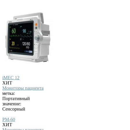
iMEC 12
ХИТ
Мониторы пациента
метка:
Портативный
значение:
Сенсорный
PM-60
ХИТ
Мониторы пациента