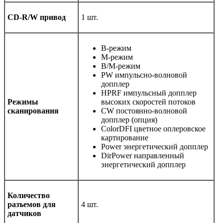
CD-R/W привод
1 шт.
B-режим
М-режим
B/M-режим
PW импульсно-волновой
допплер
HPRF импульсный допплер
Режимы
высоких скоростей потоков
сканирования
CW постоянно-волновой
допплер (опция)
ColorDFI цветное оплеровское
картирование
Power энергетический допплер
DirPower направленный
энергетический допплер
Количество
разъемов для
4 шт.
датчиков