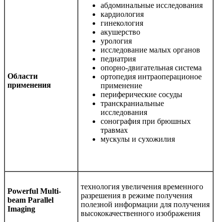
абдоминальные исследования
кардиология
гинекология
акушерство
урология
исследование малых органов
педиатрия
опорно-двигательная система
Области
ортопедия интраоперационое
применения
применение
периферические сосуды
транскраниальные
исследования
сонография при брюшных
травмах
мускулы и сухожилия
технология увеличения временного
Powerful Multi-
разрешения в режиме получения
beam Parallel
полезной информации для получения
Imaging
высококачественного изображения