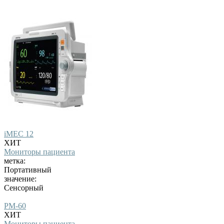
iMEC 12
ХИТ
Мониторы пациента
метка:
Портативный
значение:
Сенсорный
PM-60
ХИТ
Мониторы пациента