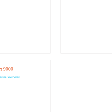
t 9000
чные консоли