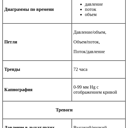
давление
Диаграммы по времени
поток
объем
Давление/объем,
Петли
Объем/поток,
Поток/давление
Тренды
72 часа
0-99 мм Hg с
Капнография
отображением кривой
Тревоги
Давление в дыхат.путях
Высокий/низкий