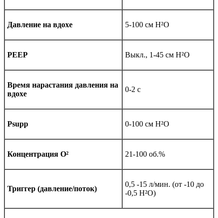
Давление на вдохе
5-100 см Н²О
PEEP
Выкл., 1-45 см Н²О
Время нарастания давления на
0-2 с
вдохе
Psupp
0-100 см Н²О
Концентрация О²
21-100 об.%
0,5 -15 л/мин. (от -10 до
Триггер (давление/поток)
-0,5 Н²О)