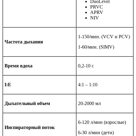
DuoLevel
PRVC
APRV
NIV
1-150/мин. (VCV и PCV)
Частота дыхания
1-60/мин. (SIMV)
Время вдоха
0,2-10 с
I:E
4:1 – 1:10
Дыхательный объем
20-2000 мл
6-120 л/мин (взрослые)
Инспираторный поток
6-30 л/мин (дети)