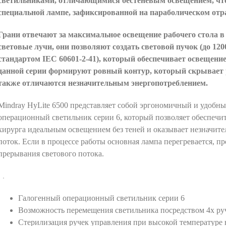
светильниками, отличающимися бестеневым освещением, чт
специальной лампе, зафиксированной на параболическом отр
Грани отвечают за максимальное освещение рабочего стола в
световые лучи, они позволяют создать световой пучок (до 120
стандартом IEC 60601-2-41), который обеспечивает освещени
данной серии формируют ровный контур, который скрывает 
также отличаются незначительным энергопотреблением.
Mindray HyLite 6500 представляет собой эргономичный и удобн
операционный светильник серии 6, который позволяет обеспечит
хирурга идеальным освещением без теней и оказывает незначит
поток. Если в процессе работы основная лампа перегревается, пр
прерывания светового потока.
Галогенный операционный светильник серии 6
Возможность перемещения светильника посредством 4х ру
Стерилизация ручек управления при высокой температуре