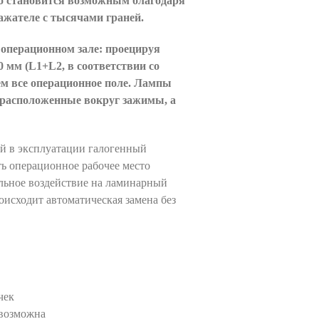
о становится возможным благодаря
ажателе с тысячами граней.
 операционном зале: проецируя
0 мм (L1+L2, в соответствии со
ем все операционное поле. Лампы
расположенные вокруг зажимы, а
ый в эксплуатации галогенный
ь операционное рабочее место
ельное воздействие на ламинарный
оисходит автоматическая замена без
чек
 возможна