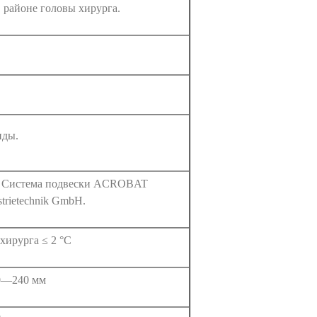
в районе головы хирурга.
нды.
к. Система подвески ACROBAT
strietechnik GmbH.
хирурга ≤ 2 °C
30—240 мм