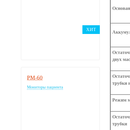
Основан
ХИТ
Аккуму
Остаточ
двух ма
Остаточ
PM-60
трубки 
Мониторы пациента
Режим м
Остаточ
трубки