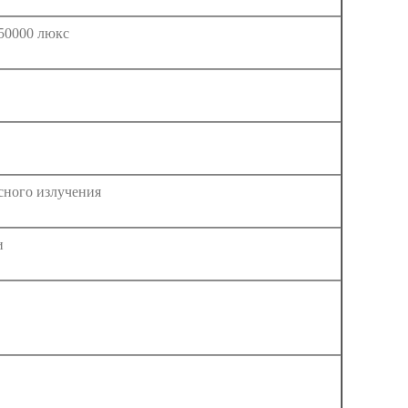
150000 люкс
сного излучения
и