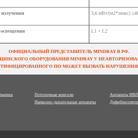
 излучения
3,6 мВт/(м2*люкс) ≥4
 освещения
L1 + L2
ОФИЦИАЛЬНЫЙ ПРЕДСТАВИТЕЛЬ MINDRAY В РФ.
ЦИНСКОГО ОБОРУДОВАНИЯ MINDRAY У НЕАВТОРИЗОВАН
ЕРТИФИЦИРОВАННОГО ПО МОЖЕТ ВЫЗВАТЬ НАРУШЕНИЯ 
ильники
Потолочные консоли
Аппараты ИВЛ
Наркозно-дыхательные аппараты
Дефибриллято