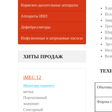
Наркозно-дыхательные аппараты
Хир
Исп
Аппараты ИВЛ
Защ
Тре
Дефибрилляторы
Шир
Инфузионные и шприцевые насосы
Воз
Эрг
Нес
ХИТЫ ПРОДАЖ
Воз
ТЕХ
iMEC 12
Мониторы пациента
Обычны
метка:
Портативный
Форма с
значение:
Сенсорный